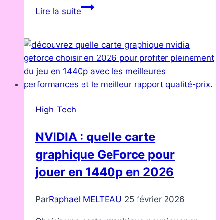
Comparatif
Lire la suite
des
disques
durs
externes
et
SSD
pour
High-Tech
la
photographie
NVIDIA : quelle carte
graphique GeForce pour
jouer en 1440p en 2026
Par
Raphael MELTEAU
25 février 2026