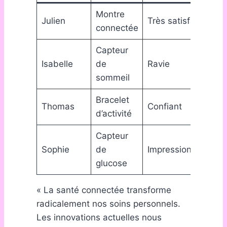
Montre
A 
Julien
Très satisfait
connectée
ho
Capteur
Am
Isabelle
de
Ravie
du
sommeil
Bracelet
Mo
Thomas
Confiant
d’activité
qu
Capteur
Su
Sophie
de
Impressionnée
ef
glucose
« La santé connectée transforme
radicalement nos soins personnels.
Les innovations actuelles nous