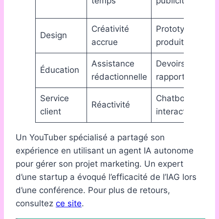
temps
publicitaire
l’
Créativité
Prototype
In
Design
accrue
produit
pr
Assistance
Devoirs et
Am
Éducation
rédactionnelle
rapports
de
Service
Chatbots
Sa
Réactivité
client
interactifs
cli
Un YouTuber spécialisé a partagé son
expérience en utilisant un agent IA autonome
pour gérer son projet marketing. Un expert
d’une startup a évoqué l’efficacité de l’IAG lors
d’une conférence. Pour plus de retours,
consultez
ce site
.