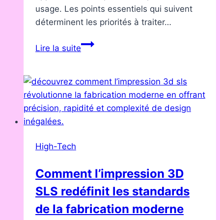
usage. Les points essentiels qui suivent
déterminent les priorités à traiter…
Ubuntu
Lire la suite
:
passer
à
Linux
sans
perdre
ses
High-Tech
habitudes
et
Comment l’impression 3D
ses
SLS redéfinit les standards
fichiers
de la fabrication moderne