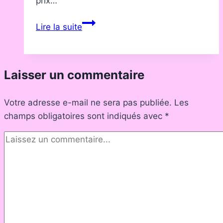
prix…
Sony
Lire la suite
:
quel
casque
Laisser un commentaire
Bluetooth
choisir
Votre adresse e-mail ne sera pas publiée.
entre
Les
champs obligatoires sont indiqués avec
WH-
*
1000XM
et
alternatives