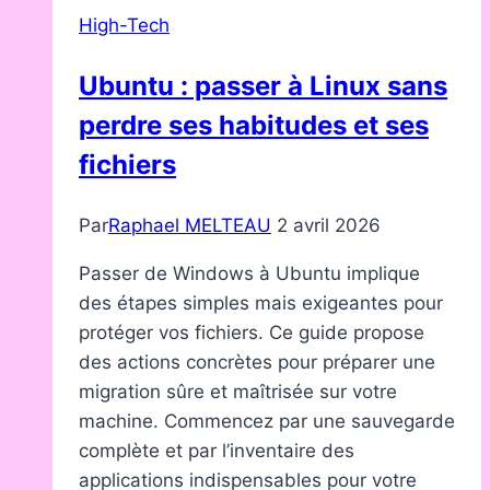
pour
High-Tech
jouer
en
Ubuntu : passer à Linux sans
1440p
perdre ses habitudes et ses
en
2026
fichiers
Par
Raphael MELTEAU
2 avril 2026
Passer de Windows à Ubuntu implique
des étapes simples mais exigeantes pour
protéger vos fichiers. Ce guide propose
des actions concrètes pour préparer une
migration sûre et maîtrisée sur votre
machine. Commencez par une sauvegarde
complète et par l’inventaire des
applications indispensables pour votre