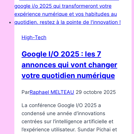
redéfinit
les
standards
de
High-Tech
la
fabrication
Google I/O 2025 : les 7
moderne
annonces qui vont changer
votre quotidien numérique
Par
Raphael MELTEAU
29 octobre 2025
La conférence Google I/O 2025 a
condensé une année d’innovations
centrées sur l’intelligence artificielle et
l’expérience utilisateur. Sundar Pichai et