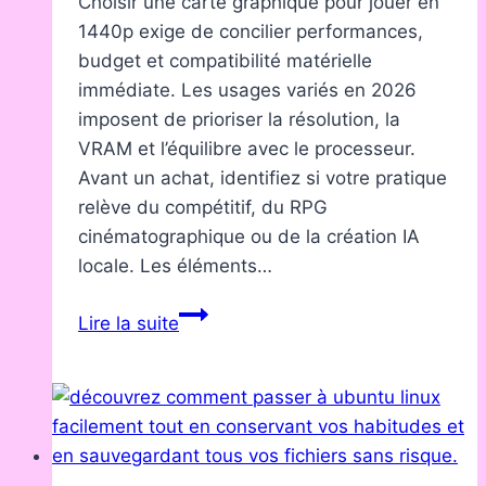
Choisir une carte graphique pour jouer en
1440p exige de concilier performances,
budget et compatibilité matérielle
immédiate. Les usages variés en 2026
imposent de prioriser la résolution, la
VRAM et l’équilibre avec le processeur.
Avant un achat, identifiez si votre pratique
relève du compétitif, du RPG
cinématographique ou de la création IA
locale. Les éléments…
NVIDIA
Lire la suite
:
quelle
carte
graphique
GeForce