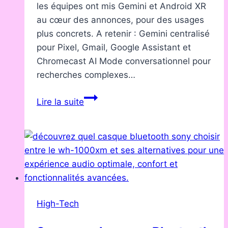
les équipes ont mis Gemini et Android XR
au cœur des annonces, pour des usages
plus concrets. A retenir : Gemini centralisé
pour Pixel, Gmail, Google Assistant et
Chromecast AI Mode conversationnel pour
recherches complexes…
Google
Lire la suite
I/O
2025
:
les
7
annonces
qui
High-Tech
vont
changer