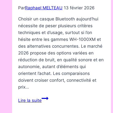
Par
Raphael MELTEAU
13 février 2026
Choisir un casque Bluetooth aujourd’hui
nécessite de peser plusieurs critères
techniques et d’usage, surtout si l’on
hésite entre les gammes WH-1000XM et
des alternatives concurrentes. Le marché
2026 propose des options variées en
réduction de bruit, en qualité sonore et en
autonomie, autant d’éléments qui
orientent l’achat. Les comparaisons
doivent croiser confort, connectivité et
prix…
Sony
Lire la suite
:
quel