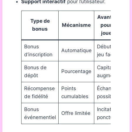
Support interactif
pour l’utilisateur.
Avantage
Type de
Mécanisme
pour le
bonus
joueur
Bonus
Début de
10
Automatique
d’inscription
jeu facilité
of
Bonus de
Capital
+
Pourcentage
dépôt
augmenté
d
Récompense
Points
Échanges
P
de fidélité
cumulables
possibles
VI
Bonus
Incitation
Ti
Offre limitée
événementiel
ponctuelle
ex