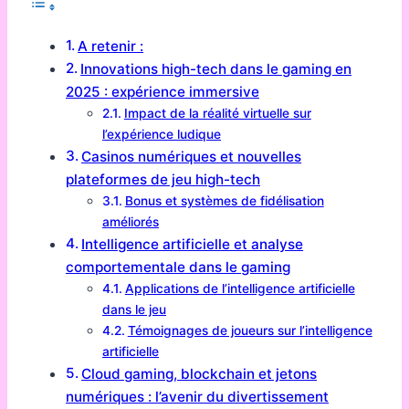
A retenir :
Innovations high-tech dans le gaming en
2025 : expérience immersive
Impact de la réalité virtuelle sur
l’expérience ludique
Casinos numériques et nouvelles
plateformes de jeu high-tech
Bonus et systèmes de fidélisation
améliorés
Intelligence artificielle et analyse
comportementale dans le gaming
Applications de l’intelligence artificielle
dans le jeu
Témoignages de joueurs sur l’intelligence
artificielle
Cloud gaming, blockchain et jetons
numériques : l’avenir du divertissement