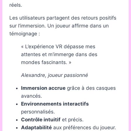
réels.
Les utilisateurs partagent des retours positifs
sur l’immersion. Un joueur affirme dans un
témoignage :
« L’expérience VR dépasse mes
attentes et m’immerge dans des
mondes fascinants. »
Alexandre, joueur passionné
Immersion accrue
grâce à des casques
avancés.
Environnements interactifs
personnalisés.
Contrôle intuitif
et précis.
Adaptabilité
aux préférences du joueur.