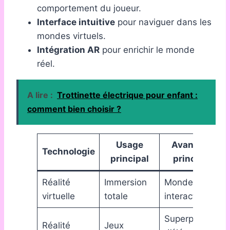
comportement du joueur.
Interface intuitive
pour naviguer dans les
mondes virtuels.
Intégration AR
pour enrichir le monde
réel.
A lire :
Trottinette électrique pour enfant :
comment bien choisir ?
Usage
Avantage
Technologie
principal
principal
Réalité
Immersion
Mondes
virtuelle
totale
interactifs
Superposition
Réalité
Jeux