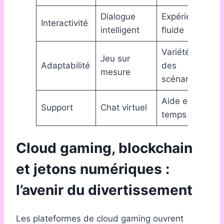
Dialogue
Expérience
Interactivité
Ap
intelligent
fluide
Variété
Jeu sur
Adaptabilité
des
Sa
mesure
scénarios
Aide en
Support
Chat virtuel
Po
temps réel
Cloud gaming, blockchain
et jetons numériques :
l’avenir du divertissement
Les plateformes de cloud gaming ouvrent