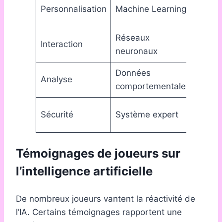
Expér
Personnalisation
Machine Learning
uniqu
Réseaux
Enga
Interaction
neuronaux
accru
Données
Identi
Analyse
comportementales
préci
Détec
Sécurité
Système expert
d’abu
Témoignages de joueurs sur
l’intelligence artificielle
De nombreux joueurs vantent la réactivité de
l’IA. Certains témoignages rapportent une