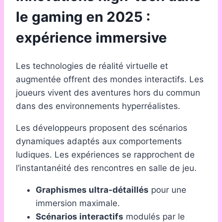
le gaming en 2025 :
expérience immersive
Les technologies de réalité virtuelle et
augmentée offrent des mondes interactifs. Les
joueurs vivent des aventures hors du commun
dans des environnements hyperréalistes.
Les développeurs proposent des scénarios
dynamiques adaptés aux comportements
ludiques. Les expériences se rapprochent de
l’instantanéité des rencontres en salle de jeu.
Graphismes ultra-détaillés
pour une
immersion maximale.
Scénarios interactifs
modulés par le