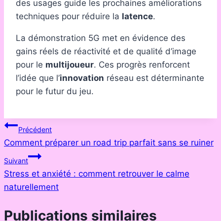
des usages guide les prochaines améliorations
techniques pour réduire la
latence
.
La démonstration 5G met en évidence des
gains réels de réactivité et de qualité d’image
pour le
multijoueur
. Ces progrès renforcent
l’idée que l’
innovation
réseau est déterminante
pour le futur du jeu.
Navigation
Précédent
Comment préparer un road trip parfait sans se ruiner
de
Suivant
l’article
Stress et anxiété : comment retrouver le calme
naturellement
Publications similaires