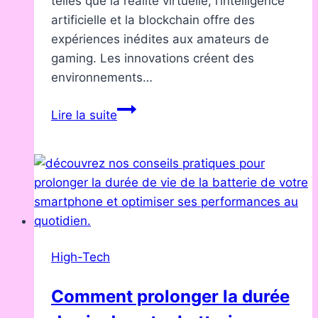
telles que la réalité virtuelle, l’intelligence
artificielle et la blockchain offre des
expériences inédites aux amateurs de
gaming. Les innovations créent des
environnements…
Les
Lire la suite
innovations
high-
tech
dans
le
gaming
en
High-Tech
2025
Comment prolonger la durée