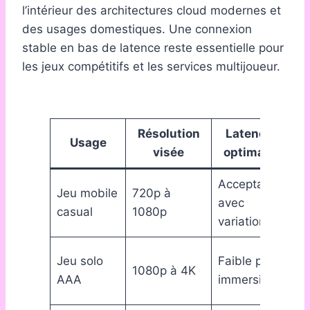
l’intérieur des architectures cloud modernes et
des usages domestiques. Une connexion
stable en bas de latence reste essentielle pour
les jeux compétitifs et les services multijoueur.
Résolution
Latence
Usage
visée
optimale
Acceptable
Se
Jeu mobile
720p à
avec
co
casual
1080p
variation
pa
Gr
Jeu solo
Faible pour
1080p à 4K
éle
AAA
immersion
nar