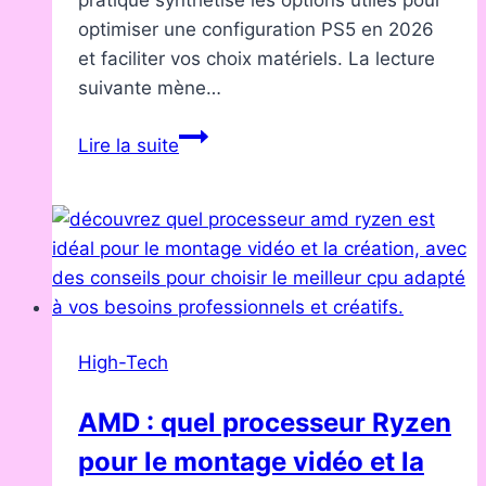
pratique synthétise les options utiles pour
optimiser une configuration PS5 en 2026
et faciliter vos choix matériels. La lecture
suivante mène…
PlayStation
Lire la suite
:
quels
accessoires
utiles
pour
la
PS5
High-Tech
en
2026
AMD : quel processeur Ryzen
pour le montage vidéo et la