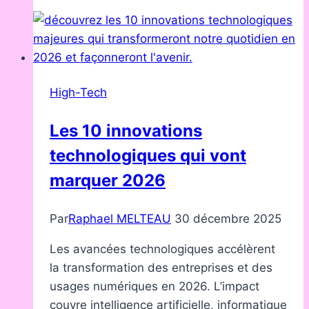
quel
processeur
Ryzen
pour
le
High-Tech
montage
vidéo
Les 10 innovations
et
technologiques qui vont
la
création
marquer 2026
Par
Raphael MELTEAU
30 décembre 2025
Les avancées technologiques accélèrent
la transformation des entreprises et des
usages numériques en 2026. L’impact
couvre intelligence artificielle, informatique