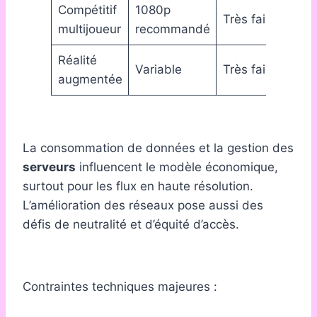
Compétitif
1080p
Réa
Très faible
multijoueur
recommandé
cri
Réalité
App
Variable
Très faible
augmentée
im
La consommation de données et la gestion des
serveurs
influencent le modèle économique,
surtout pour les flux en haute résolution.
L’amélioration des réseaux pose aussi des
défis de neutralité et d’équité d’accès.
Contraintes techniques majeures :